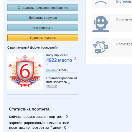
блогеров
.
Отправить приватное сообщение
Добавить в друзья
Посетит
Игнорировать
Сделать подарок
Посмотре
Строительный форум (основной)
популярность:
-8
4922 место
↓
рейтинг
4350
?
Привилегированный
пользователь
6
уровня
Статистика портрета:
сейчас просматривают портрет - 0
зарегистрированные пользователи
посетившие портрет за 7 дней - 0