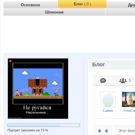
Блог
( 0 )
Основное
Др
Шпионаж
Блог
5
Caleen
FreeCa
Портрет заполнен на 73 %
Этот блог